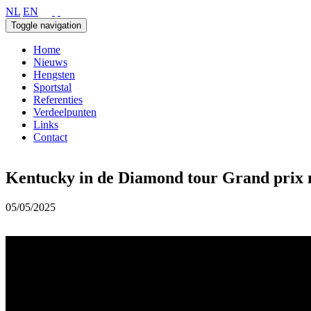
NL
EN
Toggle navigation
Home
Nieuws
Hengsten
Sportstal
Referenties
Verdeelpunten
Links
Contact
Kentucky in de Diamond tour Grand prix 
05/05/2025